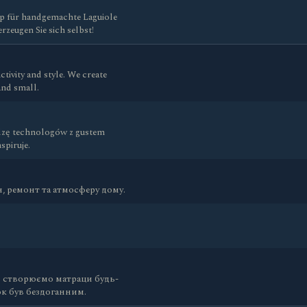
op für handgemachte Laguiole
rzeugen Sie sich selbst!
tivity and style. We create
and small.
dzę technologów z gustem
spiruje.
, ремонт та атмосферу дому.
Ми створюємо матраци будь-
к був бездоганним.