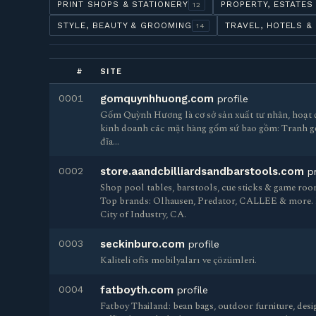
PRINT SHOPS & STATIONERY
PROPERTY, ESTATES
12
STYLE, BEAUTY & GROOMING
TRAVEL, HOTELS &
14
#
SITE
0001
gomquynhhuong.com
profile
Gốm Quỳnh Hương là cơ sở sản xuất tư nhân, hoạt đ
kinh doanh các mặt hàng gốm sứ bao gồm: Tranh gố
đĩa…
0002
store.aandcbilliardsandbarstools.com
p
Shop pool tables, barstools, cue sticks & game room
Top brands: Olhausen, Predator, CALLEE & more. Fr
City of Industry, CA.
0003
seckinburo.com
profile
Kaliteli ofis mobilyaları ve çözümleri.
0004
fatboyth.com
profile
Fatboy Thailand: bean bags, outdoor furniture, desig