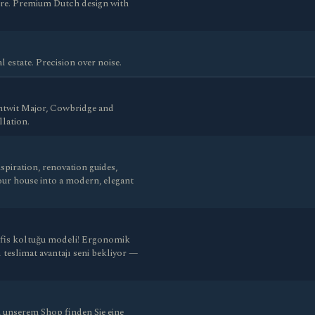
re. Premium Dutch design with
 estate. Precision over noise.
ntwit Major, Cowbridge and
lation.
spiration, renovation guides,
our house into a modern, elegant
ofis koltuğu modeli! Ergonomik
ı teslimat avantajı seni bekliyor —
n unserem Shop finden Sie eine