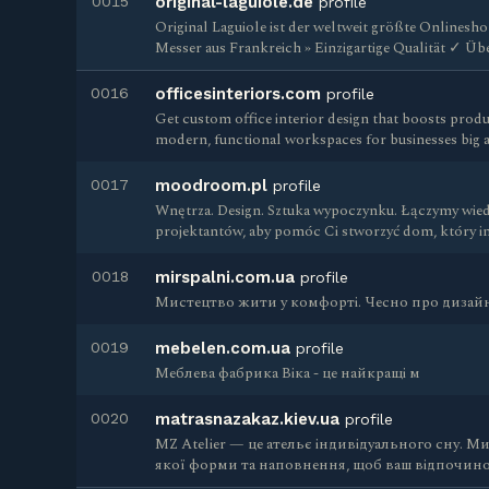
0015
original-laguiole.de
profile
Original Laguiole ist der weltweit größte Onlinesh
Messer aus Frankreich » Einzigartige Qualität ✓ Übe
0016
officesinteriors.com
profile
Get custom office interior design that boosts produc
modern, functional workspaces for businesses big 
0017
moodroom.pl
profile
Wnętrza. Design. Sztuka wypoczynku. Łączymy wie
projektantów, aby pomóc Ci stworzyć dom, który in
0018
mirspalni.com.ua
profile
Мистецтво жити у комфорті. Чесно про дизайн
0019
mebelen.com.ua
profile
Меблева фабрика Віка - це найкращі м
0020
matrasnazakaz.kiev.ua
profile
MZ Atelier — це ательє індивідуального сну. 
якої форми та наповнення, щоб ваш відпочино