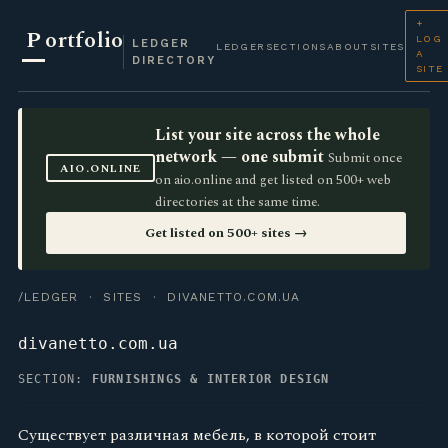
+
P
ortfolio
LOG
LEDGER
LEDGER
SECTIONS
ABOUT
SITES
A
DIRECTORY
SITE
List your site across the whole
network — one submit
Submit once
AIO.ONLINE
on aio.online and get listed on 500+ web
directories at the same time.
Get listed on 500+ sites →
/LEDGER
·
SITES
· DIVANETTO.COM.UA
divanetto.com.ua
SECTION:
FURNISHINGS & INTERIOR DESIGN
Существует различная мебель, в которой стоит