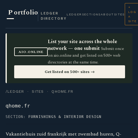
+
P
ortfolio
LOG
LEDGER
LEDGER
SECTIONS
ABOUT
SITES
A
DIRECTORY
SITE
List your site across the whole
network — one submit
Submit once
AIO.ONLINE
on aio.online and get listed on 500+ web
directories at the same time.
Get listed on 500+ sites →
/LEDGER
·
SITES
· QHOME.FR
qhome.fr
SECTION:
FURNISHINGS & INTERIOR DESIGN
Vakantiehuis zuid frankrijk met zwembad huren, Q-