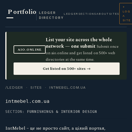
+
P
ortfolio
LOG
LEDGER
LEDGER
SECTIONS
ABOUT
SITES
A
DIRECTORY
SITE
List your site across the whole
network — one submit
Submit once
AIO.ONLINE
on aio.online and get listed on 500+ web
directories at the same time.
Get listed on 500+ sites →
/LEDGER
·
SITES
· INTMEBEL.COM.UA
intmebel.com.ua
SECTION:
FURNISHINGS & INTERIOR DESIGN
IntMebel – це не просто сайт, а цілий портал,