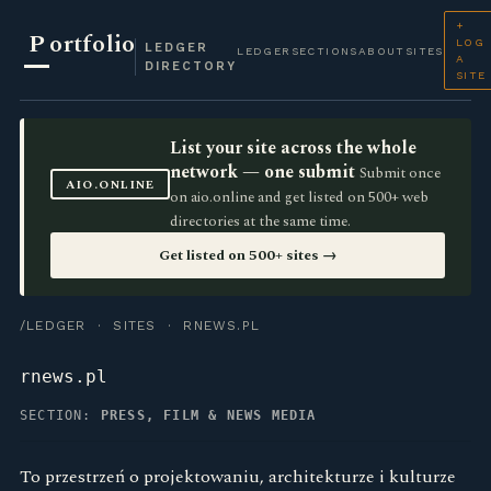
+
P
ortfolio
LOG
LEDGER
LEDGER
SECTIONS
ABOUT
SITES
A
DIRECTORY
SITE
List your site across the whole
network — one submit
Submit once
AIO.ONLINE
on aio.online and get listed on 500+ web
directories at the same time.
Get listed on 500+ sites →
/LEDGER
·
SITES
· RNEWS.PL
rnews.pl
SECTION:
PRESS, FILM & NEWS MEDIA
To przestrzeń o projektowaniu, architekturze i kulturze