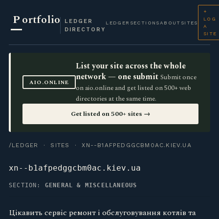
+
P
ortfolio
LOG
LEDGER
LEDGER
SECTIONS
ABOUT
SITES
A
DIRECTORY
SITE
List your site across the whole
network — one submit
Submit once
AIO.ONLINE
on aio.online and get listed on 500+ web
directories at the same time.
Get listed on 500+ sites →
/LEDGER
·
SITES
· XN--B1AFPEDGGCBM0AC.KIEV.UA
xn--b1afpedggcbm0ac.kiev.ua
SECTION:
GENERAL & MISCELLANEOUS
Цікавить сервіс ремонт і обслуговування котлів та