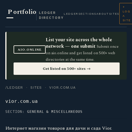
+
P
ortfolio
LOG
LEDGER
LEDGER
SECTIONS
ABOUT
SITES
A
DIRECTORY
SITE
List your site across the whole
network — one submit
Submit once
AIO.ONLINE
on aio.online and get listed on 500+ web
directories at the same time.
Get listed on 500+ sites →
/LEDGER
·
SITES
· VIOR.COM.UA
vior.com.ua
SECTION:
GENERAL & MISCELLANEOUS
Интернет магазин товаров для дачи и сада Vior.