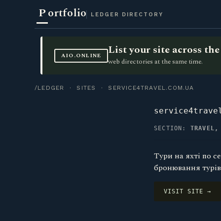
P
ortfolio
LEDGER DIRECTORY
List your site across t
AIO.ONLINE
web directories at the same time.
/LEDGER
·
SITES
· SERVICE4TRAVEL.COM.UA
service4trave
SECTION:
TRAVEL,
Тури на яхті по 
бронювання турів 
VISIT SITE →