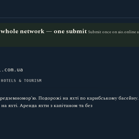
he whole network — one submit
Submit once on aio.online a
l.com.ua
 HOTELS & TOURISM
середземномор'ю. Подорожі на яхті по карибському басейну
на яхті. Аренда яхти з капітаном та без