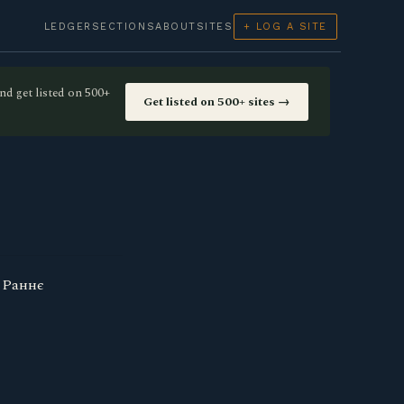
LEDGER
SECTIONS
ABOUT
SITES
+ LOG A SITE
nd get listed on 500+
Get listed on 500+ sites →
. Раннє