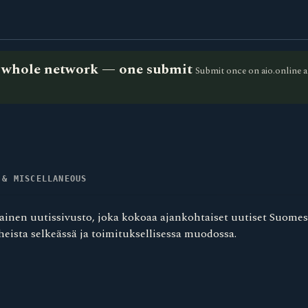
he whole network — one submit
Submit once on aio.online a
 & MISCELLANEOUS
inen uutissivusto, joka kokoaa ajankohtaiset uutiset Suomes
iheista selkeässä ja toimituksellisessa muodossa.