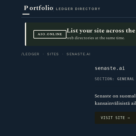
P
ortfolio
LEDGER DIRECTORY
List your site across t
AIO.ONLINE
web directories at the same time.
/LEDGER
·
SITES
· SENASTE.AI
senaste.ai
SECTION:
GENERAL
Senaste on suomala
kansainvälisistä a
VISIT SITE →