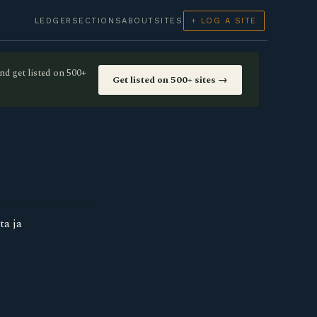
LEDGER
SECTIONS
ABOUT
SITES
+ LOG A SITE
nd get listed on 500+
Get listed on 500+ sites →
ta ja