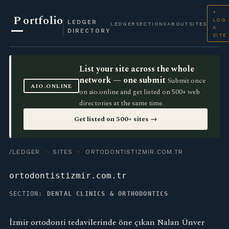
+
P
ortfolio
LOG
LEDGER
LEDGER
SECTIONS
ABOUT
SITES
A
DIRECTORY
SITE
List your site across the whole
network — one submit
Submit once
AIO.ONLINE
on aio.online and get listed on 500+ web
directories at the same time.
Get listed on 500+ sites →
/LEDGER
·
SITES
· ORTODONTISTIZMIR.COM.TR
ortodontistizmir.com.tr
SECTION:
DENTAL CLINICS & ORTHODONTICS
İzmir ortodonti tedavilerinde öne çıkan Nalan Ünver