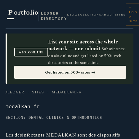
+
P
ortfolio
LOG
LEDGER
LEDGER
SECTIONS
ABOUT
SITES
A
DIRECTORY
SITE
List your site across the whole
network — one submit
Submit once
AIO.ONLINE
on aio.online and get listed on 500+ web
directories at the same time.
Get listed on 500+ sites →
/LEDGER
·
SITES
· MEDALKAN.FR
medalkan.fr
SECTION:
DENTAL CLINICS & ORTHODONTICS
Les désinfectants MEDALKAN sont des dispositifs