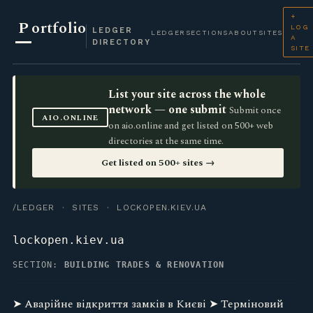
+
P
ortfolio
LOG
LEDGER
LEDGER
SECTIONS
ABOUT
SITES
A
DIRECTORY
SITE
List your site across the whole
network — one submit
Submit once
AIO.ONLINE
on aio.online and get listed on 500+ web
directories at the same time.
Get listed on 500+ sites →
/LEDGER
·
SITES
· LOCKOPEN.KIEV.UA
lockopen.kiev.ua
SECTION:
BUILDING TRADES & RENOVATION
➤ Аварійне відкриття замків в Києві ➤ Терміновий