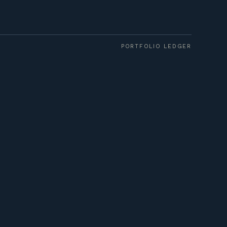
PORTFOLIO LEDGER