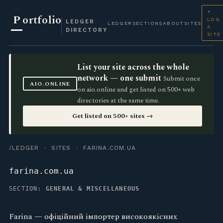
+
P
ortfolio
LOG
LEDGER
LEDGER
SECTIONS
ABOUT
SITES
A
DIRECTORY
SITE
List your site across the whole
network — one submit
Submit once
AIO.ONLINE
on aio.online and get listed on 500+ web
directories at the same time.
Get listed on 500+ sites →
/LEDGER
·
SITES
· FARINA.COM.UA
farina.com.ua
SECTION:
GENERAL & MISCELLANEOUS
Farina — офіційний імпортер високоякісних