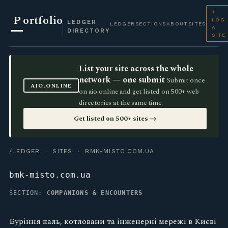
+
P
ortfolio
LOG
LEDGER
LEDGER
SECTIONS
ABOUT
SITES
A
DIRECTORY
SITE
List your site across the whole
network — one submit
Submit once
AIO.ONLINE
on aio.online and get listed on 500+ web
directories at the same time.
Get listed on 500+ sites →
/LEDGER
·
SITES
· BMK-MISTO.COM.UA
bmk-misto.com.ua
SECTION:
COMPANIONS & ENCOUNTERS
Буріння паль, котловани та інженерні мережі в Києві